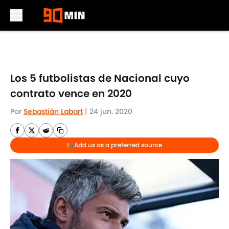
Skip to main content
Los 5 futbolistas de Nacional cuyo
contrato vence en 2020
Por
Sebastián Labart
|
24 jun. 2020
Add us as a preferred source