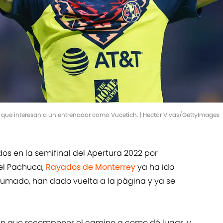
s que interesan a un entrenador como Vucetich. | Hector Vivas/GettyImages
s en la semifinal del Apertura 2022 por
el Pachuca,
Rayados de Monterrey
ya ha ido
sumado, han dado vuelta a la página y ya se
nen que recomponer el camino a como dé lugar, y