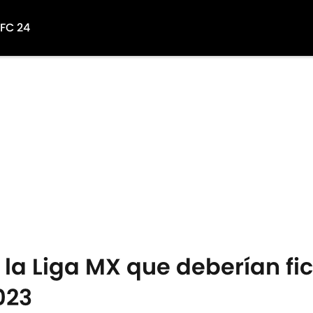
 FC 24
e la Liga MX que deberían f
023