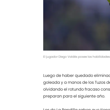
El jugador Diego Valdés posee las habilidade
Luego de haber quedado eliminado
goleada y a manos de los Tuzos d
olvidando el rotundo fracaso con
preparan para el siguiente año.
Los de La Pandilla saben que tie