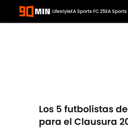
Lifestyle
EA Sports FC 25
EA Sports
Skip to main content
Los 5 futbolistas d
para el Clausura 2