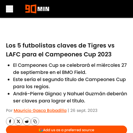
Skip to main content
Los 5 futbolistas claves de Tigres vs
LAFC para el Campeones Cup 2023
El Campeones Cup se celebrará el miércoles 27
de septiembre en el BMO Field.
Este sería el segundo título de Campeones Cup
para los regios.
André-Pierre Gignac y Nahuel Guzmán deberán
ser claves para lograr el título.
Por
Mauricio Gasca Bobadilla
|
26 sept. 2023
Add us as a preferred source