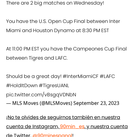
There are 2 big matches on Wednesday!
You have the U.S. Open Cup Final between Inter
Miami and Houston Dynamo at 8:30 PM EST
At 11:00 PM EST you have the Campeones Cup Final
between Tigres and LAFC.
Should be a great day!
#InterMiamiCF
#LAFC
#HoldItDown
#TigresUANL
pic.twitter.com/vBsgqVDNbN
— MLS Moves (@MLSMoves)
September 23, 2023
¡No te olvides de seguirnos también en nuestra
cuenta de Instagram,
90min_es
, y nuestra cuenta
de Twitter,
@90minespanol
!