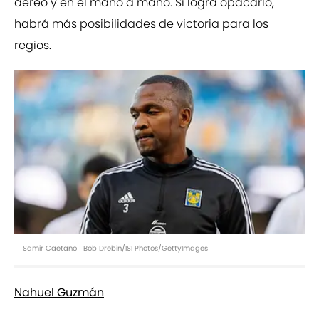
aéreo y en el mano a mano. Si logra opacarlo,
habrá más posibilidades de victoria para los
regios.
Samir Caetano | Bob Drebin/ISI Photos/GettyImages
Nahuel Guzmán