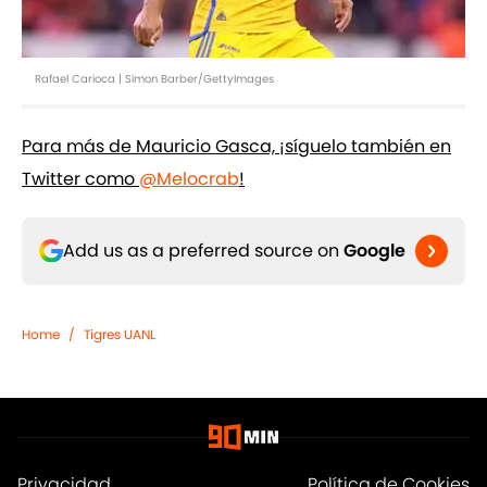
Rafael Carioca | Simon Barber/GettyImages
Para más de Mauricio Gasca, ¡síguelo también en
Twitter como
@Melocrab
!
Add us as a preferred source on
Google
Home
/
Tigres UANL
Privacidad
Política de Cookies