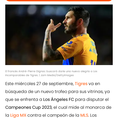
El francés André-Pierre Gignac buscará darle una nueva alegría a Los
Incomparables de Tigres. | Jam Media/GettyImages
Este miércoles 27 de septiembre,
Tigres
va en
búsqueda de un nuevo trofeo para sus vitrinas, ya
que se enfrenta a
Los Ángeles FC
para disputar el
Campeones Cup 2023
, el cual mide al monarca de
la
Liga MX
contra el campeón de la
MLS
. Los