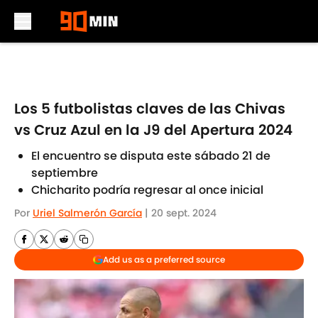
Skip to main content
Los 5 futbolistas claves de las Chivas
vs Cruz Azul en la J9 del Apertura 2024
El encuentro se disputa este sábado 21 de
septiembre
Chicharito podría regresar al once inicial
Por
Uriel Salmerón García
|
20 sept. 2024
Add us as a preferred source