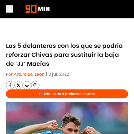
Skip to main content
Los 5 delanteros con los que se podría
reforzar Chivas para sustituir la baja
de ‘JJ’ Macías
Por
Arturo Du Leon
|
3 jul. 2022
Add us as a preferred source