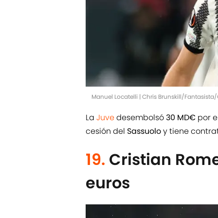
Manuel Locatelli | Chris Brunskill/Fantasist
La
Juve
desembolsó
30 MD€
por e
cesión del
Sassuolo
y tiene contra
19.
Cristian Rome
euros