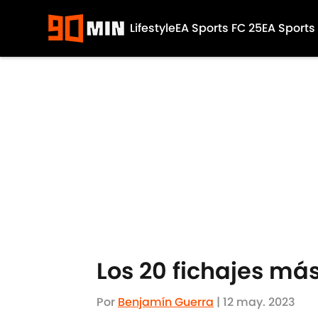
Lifestyle
EA Sports FC 25
EA Sports
Skip to main content
Los 20 fichajes más
Por
Benjamín Guerra
|
12 may. 2023