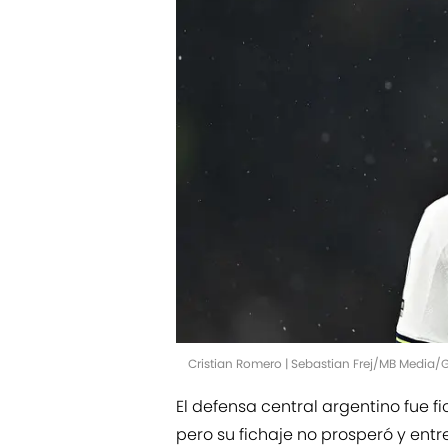
Cristian Romero | Sebastian Frej/MB Media/
El defensa central argentino fue 
pero su fichaje no prosperó y ent