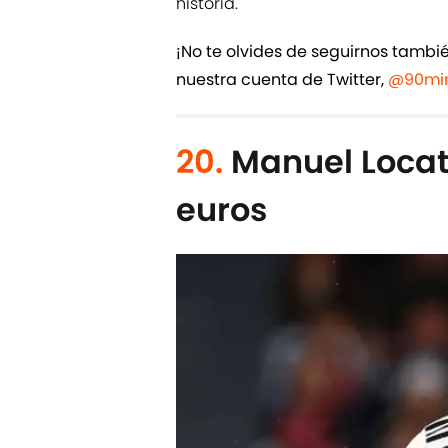
historia.
¡No te olvides de seguirnos tamb
nuestra cuenta de Twitter,
@90min
20.
Manuel Locate
euros