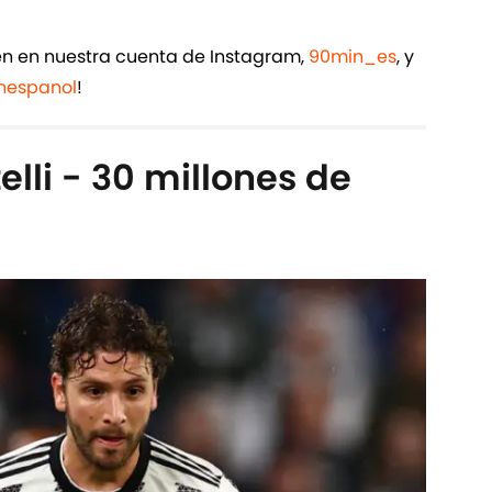
ién en nuestra cuenta de Instagram,
90min_es
, y
espanol
!
lli - 30 millones de