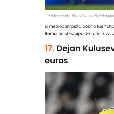
Miralem Pjanic | Nicolò Campo/GettyImage
El mediocampista bosnio fue fich
Roma
, en el equipo de Turín tuvo
17.
Dejan Kulusev
euros