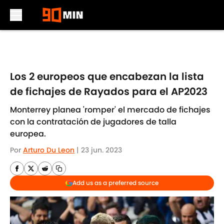
Skip to main content
Los 2 europeos que encabezan la lista
de fichajes de Rayados para el AP2023
Monterrey planea 'romper' el mercado de fichajes
con la contratación de jugadores de talla
europea.
Por
Arturo Du Leon
|
23 jun. 2023
Add us as a preferred source