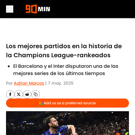
Skip to main content
Los mejores partidos en la historia de
la Champions League-rankeados
El Barcelona y el Inter disputaron una de las
mejores series de los últimos tiempos
Por
Adrian Marcos
|
7 may. 2025
Add us as a preferred source