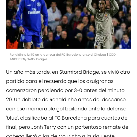
Ronaldinho brilló en la derrota del FC Barcelona ante el Chelsea | ODD
ANDERSEN/Getty Images
Un año más tarde, en Stamford Bridge, se vivió otro
partido para el recuerdo que los azulgranas
comenzaron perdiendo por 3-0 antes del minuto
20. Un doblete de Ronaldinho antes del descanso,
con ese memorable gol bailando ante la defensa
'blue', clasificaba al FC Barcelona para cuartos de
final, pero Jonh Terry con un portentoso remate de
cabeza llevó a los de Mourinho a la siguiente