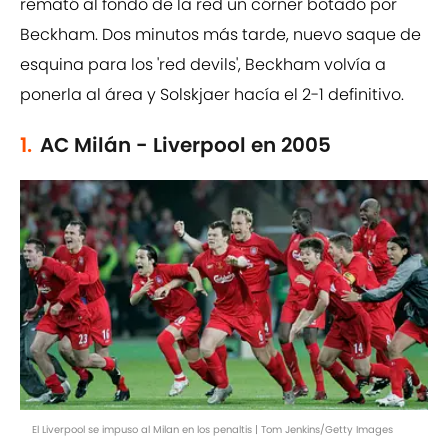
remató al fondo de la red un córner botado por
Beckham. Dos minutos más tarde, nuevo saque de
esquina para los 'red devils', Beckham volvía a
ponerla al área y Solskjaer hacía el 2-1 definitivo.
1.
AC Milán - Liverpool en 2005
El Liverpool se impuso al Milan en los penaltis | Tom Jenkins/Getty Images