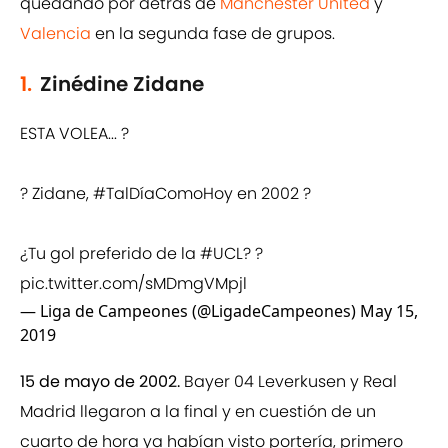
quedando por detrás de
Manchester United
y
Valencia
en la segunda fase de grupos.
1.
Zinédine Zidane
ESTA VOLEA... ?
? Zidane,
#TalDíaComoHoy
en 2002 ?
¿Tu gol preferido de la
#UCL
? ?
pic.twitter.com/sMDmgVMpjl
— Liga de Campeones (@LigadeCampeones)
May 15,
2019
15 de mayo de 2002.
Bayer 04 Leverkusen y Real
Madrid llegaron a la final y en cuestión de un
cuarto de hora ya habían visto portería, primero