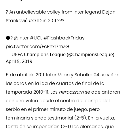
? An unbelievable volley from Inter legend Dejan
Stanković
#OTD
in 2011 ???
⚫️?
@Inter
#UCL
#FlashbackFriday
pic.twitter.com/EcPnx17mZG
— UEFA Champions League (@ChampionsLeague)
April 5, 2019
5 de abril de 2011.
Inter Milan y Schalke 04 se veían
las caras en la ida de cuartos de final de la
temporada 2010-11. Los
neroazzurri
se adelantaron
con una volea desde el centro del campo del
serbio en el primer minuto de juego, pero
terminaría siendo testimonial (2-5). En la vuelta,
también se impondrían (2-1) los alemanes, que