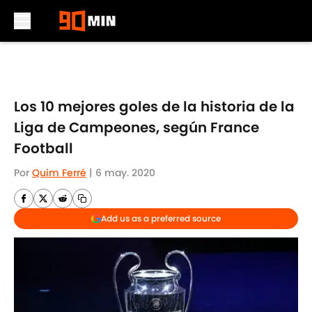
Skip to main content
Los 10 mejores goles de la historia de la
Liga de Campeones, según France
Football
Por
Quim Ferré
|
6 may. 2020
Add us as a preferred source