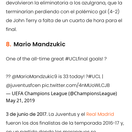
devolvieron la eliminatoria a los azulgrana, que la
terminarían perdiendo con el polémico gol (4-2)
de John Terry a falta de un cuarto de hora para el
final.
8.
Mario Mandzukic
One of the all-time great
#UCLfinal
goals! ?
??
@MarioMandzukic9
is 33 today! ?
#UCL
|
@juventusfcen
pic.twitter.com/4nMUoWLCJB
— UEFA Champions League (@ChampionsLeague)
May 21, 2019
3 de junio de 2017.
La Juventus y el
Real Madrid
fueron los dos finalistas de la temporada 2016-17 y,
en un partido donde los merengues se