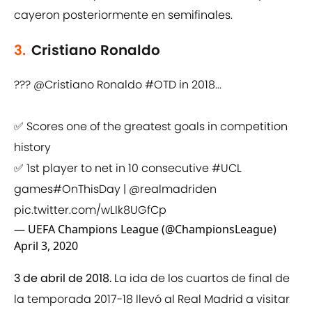
cayeron posteriormente en semifinales.
3.
Cristiano Ronaldo
???
@Cristiano
Ronaldo
#OTD
in 2018...
✅ Scores one of the greatest goals in competition
history
✅ 1st player to net in 10 consecutive
#UCL
games
#OnThisDay
|
@realmadriden
pic.twitter.com/wLIk8UGfCp
— UEFA Champions League (@ChampionsLeague)
April 3, 2020
3 de abril de 2018.
La ida de los cuartos de final de
la temporada 2017-18 llevó al Real Madrid a visitar