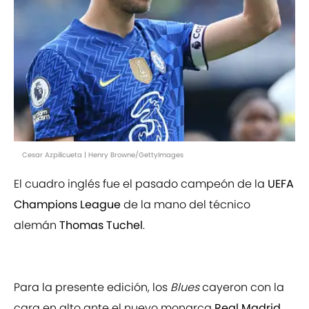
Cesar Azpilicueta | Henry Browne/GettyImages
El cuadro inglés fue el pasado campeón de la
UEFA
Champions League
de la mano del técnico
alemán
Thomas Tuchel
.
Para la presente edición, los
Blues
cayeron con la
cara en alto ante el nuevo monarca
Real Madrid