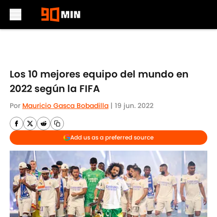
Skip to main content
Los 10 mejores equipo del mundo en
2022 según la FIFA
Por
Mauricio Gasca Bobadilla
|
19 jun. 2022
Add us as a preferred source