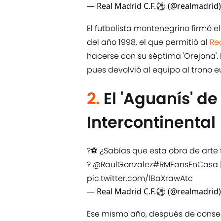
— Real Madrid C.F.⚽ (@realmadrid
El futbolista montenegrino firmó el
del año 1998, el que permitió al
Re
hacerse con su séptima 'Orejona'. 
pues devolvió al equipo al trono 
2.
El 'Aguanís' de
Intercontinental
?⚽ ¿Sabías que esta obra de arte 
?
@RaulGonzalez
#RMFansEnCasa
pic.twitter.com/lBaXrawAtc
— Real Madrid C.F.⚽ (@realmadrid
Ese mismo año, después de conseg