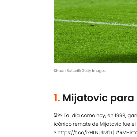
Shaun Botterill/Getty Images
1.
Mijatovic para 
⌛??¡Tal día como hoy, en 1998, g
icónico remate de Mijatovic fue el 
?
https://t.co/ixHLNUkvfD
|
#RMHist