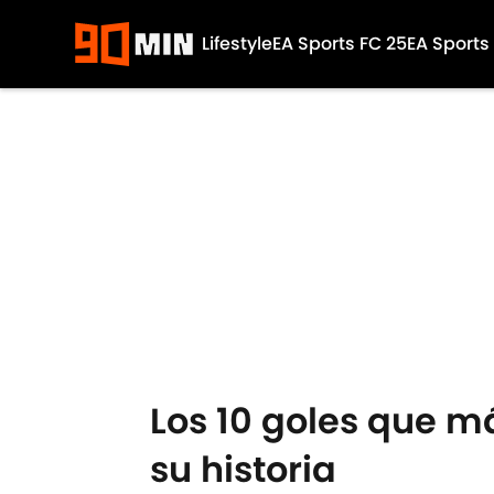
Lifestyle
EA Sports FC 25
EA Sports
Skip to main content
Los 10 goles que m
su historia