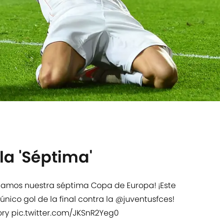
la 'Séptima'
anamos nuestra séptima Copa de Europa! ¡Este
único gol de la final contra la
@juventusfces
!
ory
pic.twitter.com/JKSnR2Yeg0