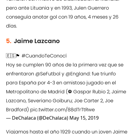
pero ante Lituania y en 1993, Julen Guerrero
conseguía anotar gol con 19 años, 4 meses y 26
días.
5.
Jaime Lazcano
🇪🇸🏴󠁧󠁢󠁥󠁮󠁧󠁿
#CuandoTeConocí
Hoy se cumplen 90 años de la primera vez que se
enfrentaron
@SeFutbol
y
@England
: fue triunfo
para España por 4-3 en amistoso jugado en el
Metropolitano de Madrid (⚽️ Gaspar Rubio 2, Jaime
Lazcano, Severiano Goiburu; Joe Carter 2, Joe
Bradford)
pic.twitter.com/88dTrTtRwe
— DeChalaca (@DeChalaca)
May 15, 2019
Viajamos hasta el año 1929 cuando un joven Jaime