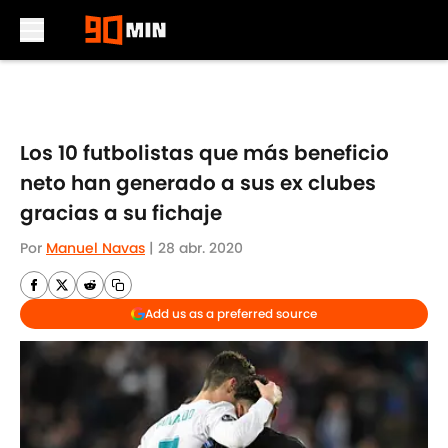
Skip to main content
Los 10 futbolistas que más beneficio
neto han generado a sus ex clubes
gracias a su fichaje
Por
Manuel Navas
|
28 abr. 2020
Add us as a preferred source