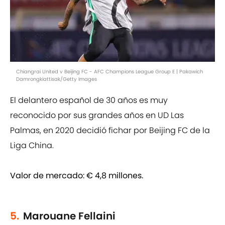
Chiangrai United v Beijing FC - AFC Champions League Group E | Pakawich
Damrongkiattisak/Getty Images
El delantero español de 30 años es muy
reconocido por sus grandes años en UD Las
Palmas, en 2020 decidió fichar por Beijing FC de la
Liga China.
Valor de mercado:
€ 4,8 millones.
5.
Marouane Fellaini