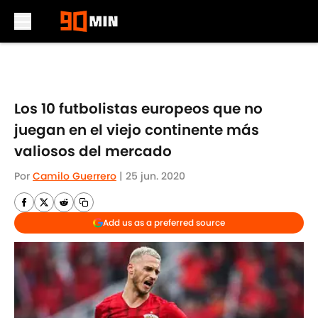
Skip to main content
Los 10 futbolistas europeos que no
juegan en el viejo continente más
valiosos del mercado
Por
Camilo Guerrero
|
25 jun. 2020
Add us as a preferred source