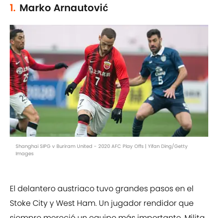
1.
Marko Arnautović
Shanghai SIPG v Buriram United - 2020 AFC Play Offs | Yifan Ding/Getty
Images
El delantero austriaco tuvo grandes pasos en el
Stoke City y West Ham. Un jugador rendidor que
siempre mereció un equipo más importante. Milita