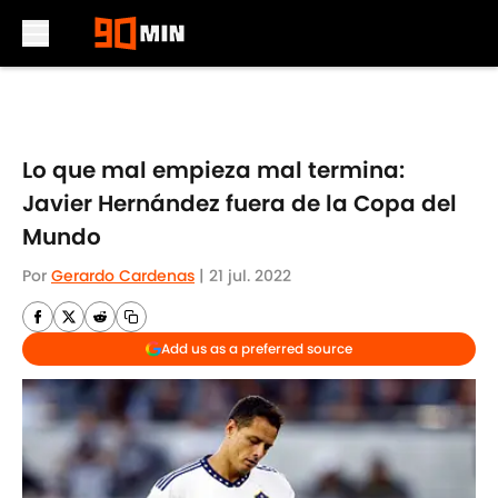
Skip to main content
Lo que mal empieza mal termina:
Javier Hernández fuera de la Copa del
Mundo
Por
Gerardo Cardenas
|
21 jul. 2022
Add us as a preferred source