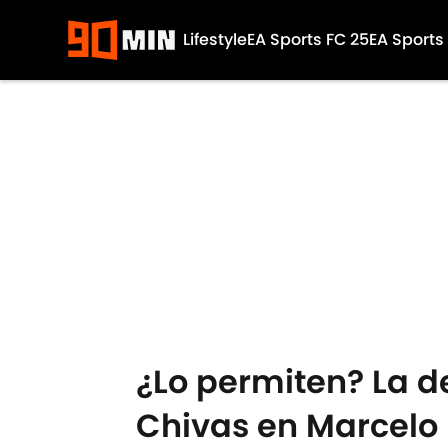
Lifestyle
EA Sports FC 25
EA Sports
Skip to main content
¿Lo permiten? La de
Chivas en Marcelo 