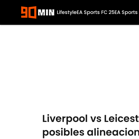
Lifestyle
EA Sports FC 25
EA Sports
Skip to main content
Liverpool vs Leices
posibles alineacio