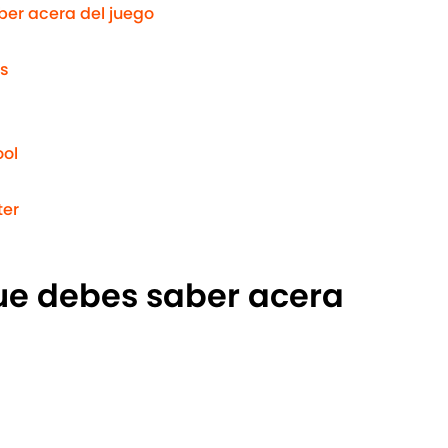
ber acera del juego
os
ool
ter
que debes saber acera