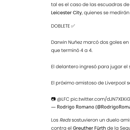
tal es el caso de las escuadras de
Leicester City
, quienes se medirán
DOBLETE ✅️
Darwin Nuñez marcó dos goles en 
que terminó 4 a 4.
El delantero ingresó para jugar el 
El próximo amistoso de Liverpool s
📷
@LFC
pic.twitter.com/dJN7XEKi
— Rodrigo Romano (@RodrigoRom
Los
Reds
sostuvieron un duelo ami
contra el
Greuther Fürth
de la Segu