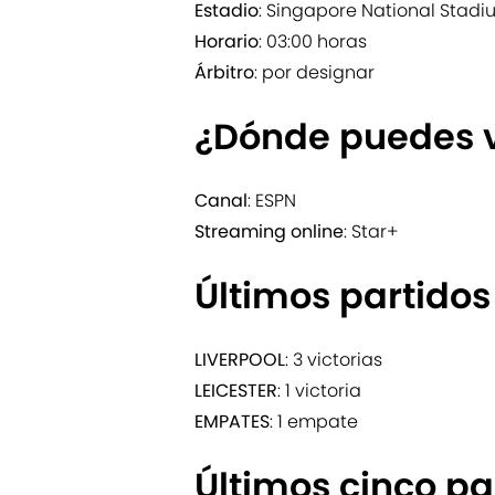
Estadio
: Singapore National Stad
Horario
: 03:00 horas
Árbitro
: por designar
¿Dónde puedes v
Canal
: ESPN
Streaming online
: Star+
Últimos partido
LIVERPOOL
: 3 victorias
LEICESTER
: 1 victoria
EMPATES
: 1 empate
Últimos cinco pa