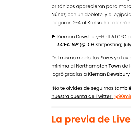
británicos aparecieron para marc
Núñez
, con un doblete, y el egipci
pegaron 2-4 al
Karlsruher
alemán
🏴󠁧󠁢󠁥󠁮󠁧󠁿 Kiernan Dewsbury-Hall
#LCFC
p
— 𝙇𝘾𝙁𝘾 𝙎𝙋 (@LCFCshitposting)
Jul
Del mismo modo, los
Foxes
ya tuvi
mínima al
Northampton Town
de l
logró gracias a
Kiernan Dewsbury
¡No te olvides de seguirnos tamb
nuestra cuenta de Twitter,
@90min
La previa de Live