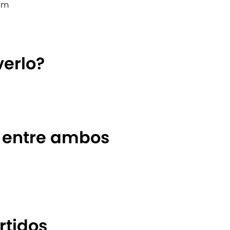
ium
erlo?
s entre ambos
rtidos