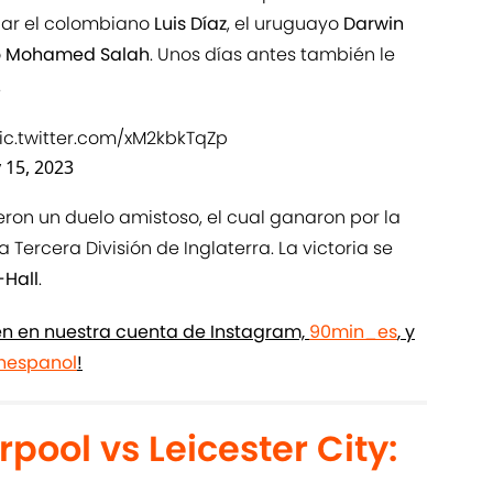
ar el colombiano
Luis Díaz
, el uruguayo
Darwin
o
Mohamed Salah
. Unos días antes también le
.
ic.twitter.com/xM2kbkTqZp
y 15, 2023
eron un duelo amistoso, el cual ganaron por la
a Tercera División de Inglaterra. La victoria se
-Hall
.
ién en nuestra cuenta de Instagram,
90min_es
, y
espanol
!
rpool vs Leicester City: