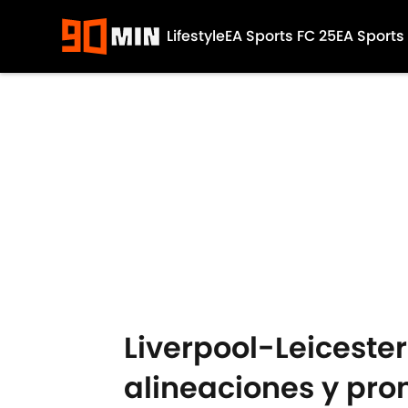
Lifestyle
EA Sports FC 25
EA Sports
Skip to main content
Liverpool-Leicester
alineaciones y pron