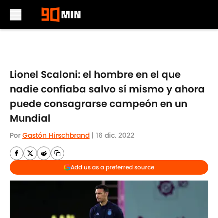
Skip to main content
Lionel Scaloni: el hombre en el que
nadie confiaba salvo sí mismo y ahora
puede consagrarse campeón en un
Mundial
Por
Gastón Hirschbrand
|
16 dic. 2022
Add us as a preferred source