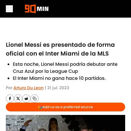
Skip to main content
Lionel Messi es presentado de forma
oficial con el Inter Miami de la MLS
Esta noche, Lionel Messi podría debutar ante
Cruz Azul por la League Cup
El Inter Miami no gana hace 10 partidos.
Por
Arturo Du Leon
|
21 jul. 2023
Add us as a preferred source