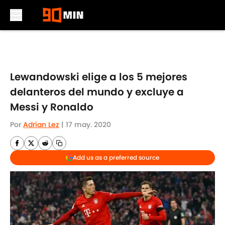
Skip to main content
Lewandowski elige a los 5 mejores
delanteros del mundo y excluye a
Messi y Ronaldo
Por
Adrían Lez
|
17 may. 2020
Add us as a preferred source