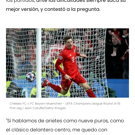
los partidos,
ante las dificultades siempre saca su
mejor versión, y contestó a la pregunta.
Chelsea FC v FC Bayern Muenchen - UEFA Champions League Round of 16:
First Leg | Jean Catuffe/Getty Images
"Si hablamos de arietes como nueve puros, como
el clásico delantero centro, me quedo con