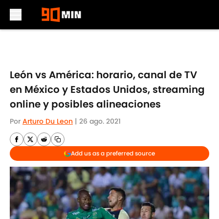
Skip to main content
León vs América: horario, canal de TV
en México y Estados Unidos, streaming
online y posibles alineaciones
Por
Arturo Du Leon
|
26 ago. 2021
Add us as a preferred source