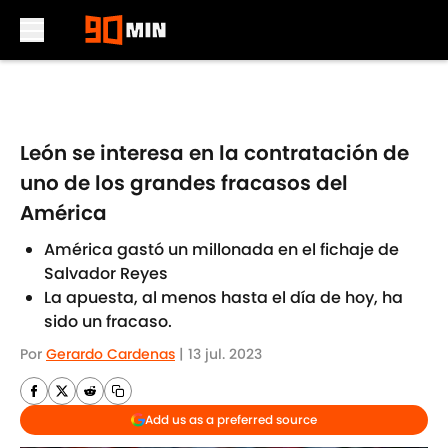
Skip to main content
León se interesa en la contratación de
uno de los grandes fracasos del
América
América gastó un millonada en el fichaje de
Salvador Reyes
La apuesta, al menos hasta el día de hoy, ha
sido un fracaso.
Por
Gerardo Cardenas
|
13 jul. 2023
Add us as a preferred source