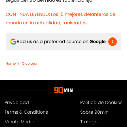
seguir dentro del nido es suplencia fija.
CONTINÚA LEYENDO: Los 15 mejores delanteros del
mundo en la actualidad, rankeados
Add us as a preferred source on
Google
Home
/
Club León
Privacidad
Política de Cookies
Terms & Conditions
Sobre 90min
Minute Media
Trabajo