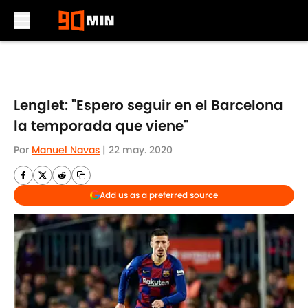
Skip to main content
Lenglet: "Espero seguir en el Barcelona
la temporada que viene"
Por
Manuel Navas
|
22 may. 2020
Add us as a preferred source