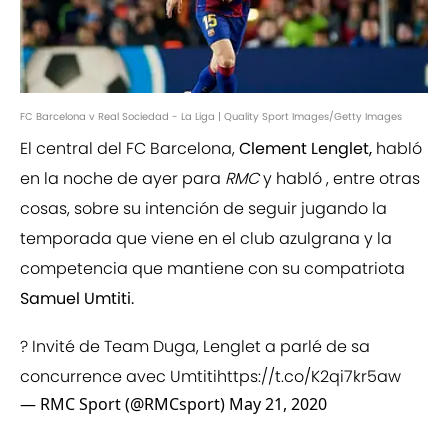
FC Barcelona v Real Sociedad - La Liga | Quality Sport Images/Getty Images
El central del FC Barcelona,
Clement Lenglet,
habló
en la noche de ayer para
RMC
y habló , entre otras
cosas, sobre su intención de seguir jugando la
temporada que viene en el club azulgrana y la
competencia que mantiene con su compatriota
Samuel Umtiti.
? Invité de Team Duga, Lenglet a parlé de sa
concurrence avec Umtiti
https://t.co/K2qi7kr5aw
— RMC Sport (@RMCsport)
May 21, 2020