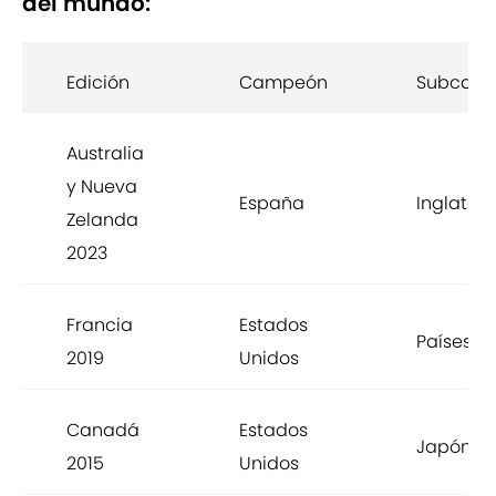
del mundo:
Edición
Campeón
Subcam
Australia
y Nueva
España
Inglaterr
Zelanda
2023
Francia
Estados
Países B
2019
Unidos
Canadá
Estados
Japón
2015
Unidos