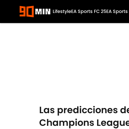
Lifestyle
EA Sports FC 25
EA Sports
Skip to main content
Las predicciones d
Champions League