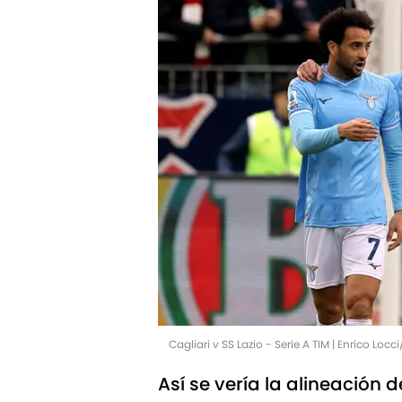
Cagliari v SS Lazio - Serie A TIM | Enrico Loc
Así se vería la alineación d