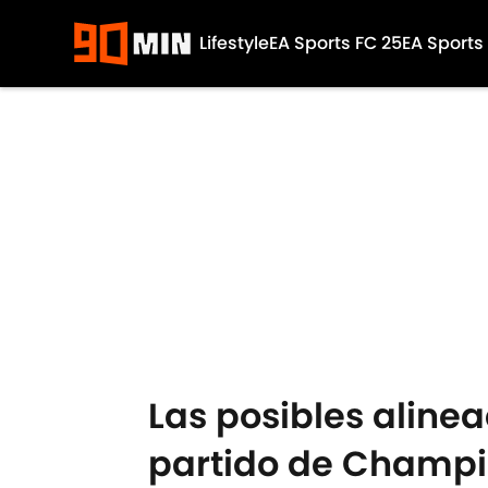
Lifestyle
EA Sports FC 25
EA Sports
Skip to main content
Las posibles alinea
partido de Champ