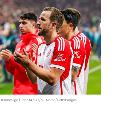
 Bundesliga | Rene Nijhuis/MB Media/GettyImages