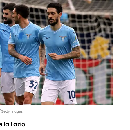
ci/GettyImages
e la Lazio