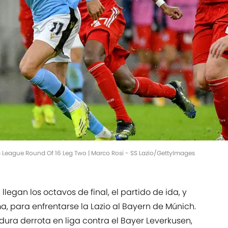
League Round Of 16 Leg Two | Marco Rosi - SS Lazio/GettyImages
, llegan los octavos de final, el partido de ida, y
ma, para enfrentarse la Lazio al Bayern de Múnich.
dura derrota en liga contra el Bayer Leverkusen,