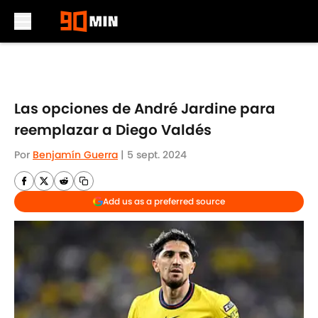
Skip to main content
Las opciones de André Jardine para
reemplazar a Diego Valdés
Por
Benjamín Guerra
|
5 sept. 2024
Add us as a preferred source