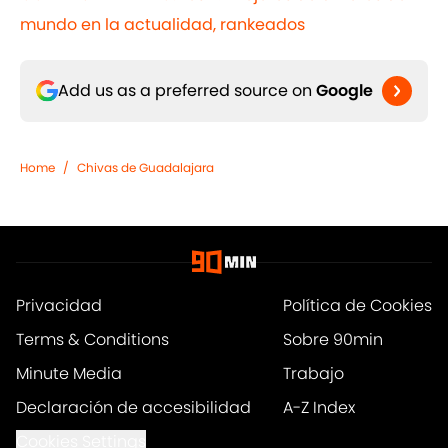
mundo en la actualidad, rankeados
Add us as a preferred source on
Google
Home
/
Chivas de Guadalajara
Privacidad
Política de Cookies
Terms & Conditions
Sobre 90min
Minute Media
Trabajo
Declaración de accesibilidad
A-Z Index
Cookies Settings