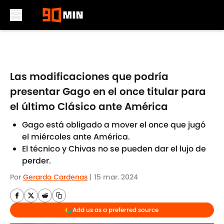
Skip to main content
Las modificaciones que podría
presentar Gago en el once titular para
el último Clásico ante América
Gago está obligado a mover el once que jugó
el miércoles ante América.
El técnico y Chivas no se pueden dar el lujo de
perder.
Por
Gerardo Cardenas
|
15 mar. 2024
Add us as a preferred source