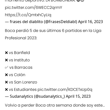
momento deportivo: LA BOMBONERA. 🔵🟡
pic.twitter.com/6WECC2qrmY
https://t.co/QmtxhCyLiq
— frases del diablito (@FrasesDeldiabl)
April 16, 2023
Boca perdió 5 de sus últimos 6 partidos en la Liga
Profesional 2023:
❌ vs Banfield
❌ vs Instituto
✅ vs Barracas
❌ vs Colón
❌ vs San Lorenzo
❌ vs Estudiantes
pic.twitter.com/KDCETxUp0q
— Sudanalytics (@sudanalytics_)
April 15, 2023
Volvio a perder Boca otra semana donde soy este...