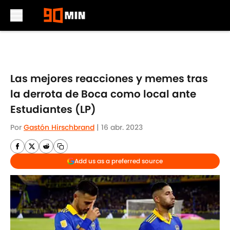
Skip to main content
Las mejores reacciones y memes tras
la derrota de Boca como local ante
Estudiantes (LP)
Por
Gastón Hirschbrand
|
16 abr. 2023
Add us as a preferred source