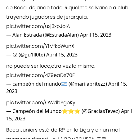
de Boca, dejando todo. Riquelme salvando a club
trayendo jugadores de jerarquia.
pic.twitter.com/uxj3xpJoIA
— Alan Estrada (@EstradaAlan)
April 15, 2023
pic.twitter.com/YfMfkoWunX
— G! (@gu1ll0te)
April 15, 2023
no puede ser loco,otra vez lo mismo.
pic.twitter.com/4Z9eaDX70F
— campeón del mundo🇦🇷 (@mariiabritezz)
April 15,
2023
pic.twitter.com/OWdbSgoKyL
— Campeón del Mundo⭐⭐⭐ (@GraciasTevez)
April
15, 2023
Boca Juniors está de 18° en la Liga y en un mal