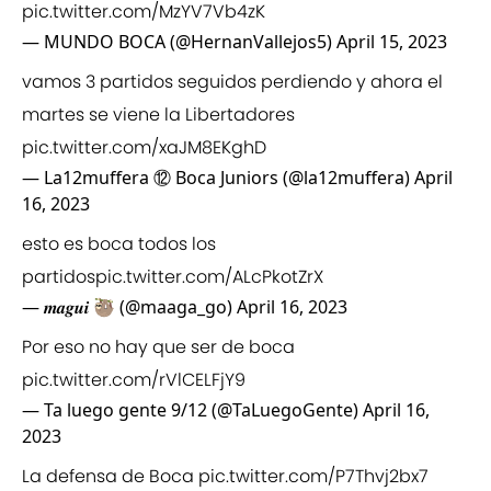
pic.twitter.com/MzYV7Vb4zK
— MUNDO BOCA (@HernanVallejos5)
April 15, 2023
vamos 3 partidos seguidos perdiendo y ahora el
martes se viene la Libertadores
pic.twitter.com/xaJM8EKghD
— La12muffera ⑫ Boca Juniors (@la12muffera)
April
16, 2023
esto es boca todos los
partidos
pic.twitter.com/ALcPkotZrX
— 𝒎𝒂𝒈𝒖𝒊 🦥 (@maaga_go)
April 16, 2023
Por eso no hay que ser de boca
pic.twitter.com/rVlCELFjY9
— Ta luego gente 9/12 (@TaLuegoGente)
April 16,
2023
La defensa de Boca
pic.twitter.com/P7Thvj2bx7