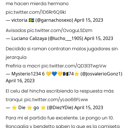
me hacen mierda hermano
pic.twitter.com/1D6Rr6Q9ki
— victoria 🇸🇪 (@garnachosexo)
April 15, 2023
Avisados
pic.twitter.com/OvoguLSDzm
— Luciano Calizaya (@lucho___1905)
April 15, 2023
Decidido si roman contratan malos jugadores sin
jerarquía
Prefiria a macri
pic.twitter.com/QD3l3TwpVw
— Mysterio1234 6 💛💙💛🇧🇧74⭐ (@JosvalerioGonz1)
April 16, 2023
El celu del hincha escribiendo la respuesta más
tranqui:
pic.twitter.com/yLao66FLww
— ⭐ Die ⭐ go ⭐ (@DiezYDie)
April 15, 2023
Para mi el partido fue excelente. Le pongo un 10.
Roncaglia y bendetto saben lo que es la camiseta