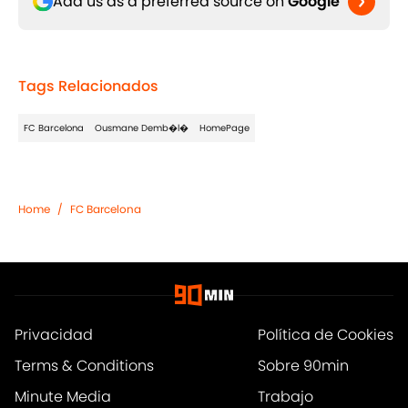
Add us as a preferred source on
Google
Tags Relacionados
FC Barcelona
Ousmane Demb�l�
HomePage
Home
/
FC Barcelona
Privacidad
Política de Cookies
Terms & Conditions
Sobre 90min
Minute Media
Trabajo