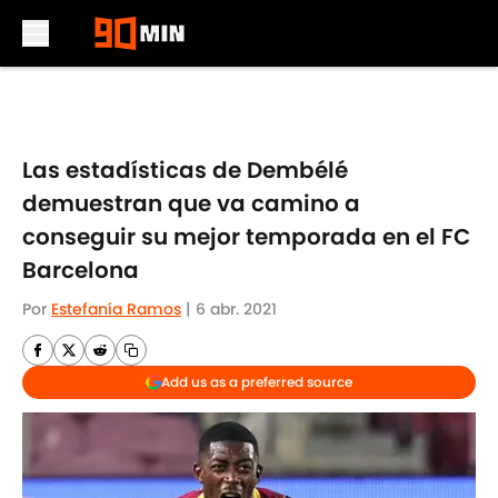
Skip to main content
Las estadísticas de Dembélé
demuestran que va camino a
conseguir su mejor temporada en el FC
Barcelona
Por
Estefanía Ramos
|
6 abr. 2021
Add us as a preferred source