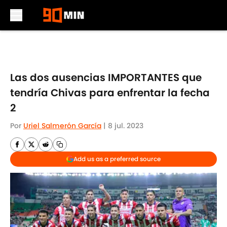
Skip to main content
Las dos ausencias IMPORTANTES que
tendría Chivas para enfrentar la fecha
2
Por
Uriel Salmerón García
|
8 jul. 2023
Add us as a preferred source