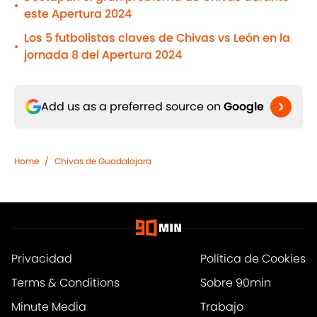
•
este Apertura 2024
Los 5 futbolistas claves de Chivas vs León en la
•
jornada 8 del Apertura 2024
Add us as a preferred source on
Google
Home
/
Chivas de Guadalajara
Privacidad
Política de Cookies
Terms & Conditions
Sobre 90min
Minute Media
Trabajo