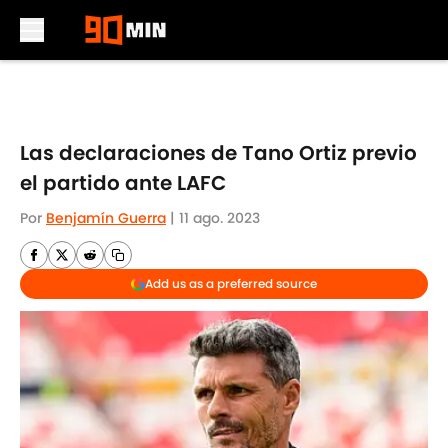
Skip to main content
Las declaraciones de Tano Ortiz previo
el partido ante LAFC
Por
Benjamín Guerra
|
11 ago. 2023
Add us as a preferred source