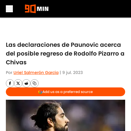
Skip to main content
Las declaraciones de Paunovic acerca
del posible regreso de Rodolfo Pizarro a
Chivas
Por
Uriel Salmerón García
|
9 jul. 2023
Add us as a preferred source