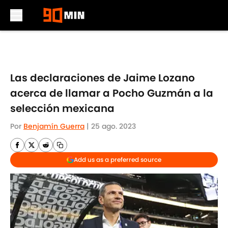
Skip to main content
Las declaraciones de Jaime Lozano
acerca de llamar a Pocho Guzmán a la
selección mexicana
Por
Benjamín Guerra
|
25 ago. 2023
Add us as a preferred source