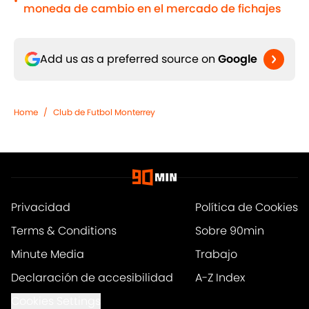
•
moneda de cambio en el mercado de fichajes
Add us as a preferred source on
Google
Home
/
Club de Futbol Monterrey
Privacidad
Política de Cookies
Terms & Conditions
Sobre 90min
Minute Media
Trabajo
Declaración de accesibilidad
A-Z Index
Cookies Settings