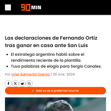
Skip to main content
Las declaraciones de Fernando Ortiz
tras ganar en casa ante San Luis
El estratega argentino habló sobre el
rendimiento reciente de la plantilla.
Tuvo palabras de elogio para Sergio Canales.
Por
Uriel Salmerón García
|
30 ene. 2024
Add us as a preferred source