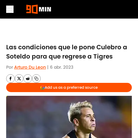
Skip to main content
Las condiciones que le pone Culebro a
Soteldo para que regrese a Tigres
Por
Arturo Du Leon
|
6 abr. 2023
Add us as a preferred source