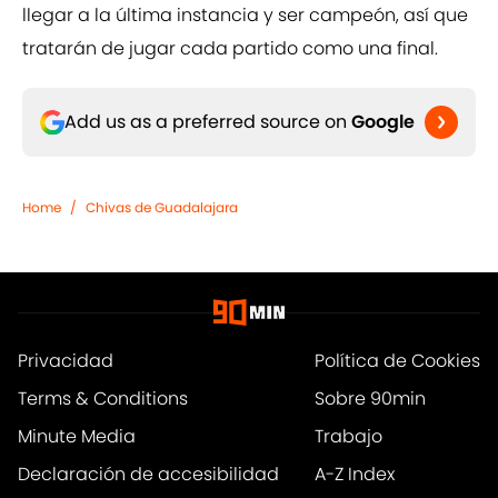
llegar a la última instancia y ser campeón, así que
tratarán de jugar cada partido como una final.
Add us as a preferred source on
Google
Home
/
Chivas de Guadalajara
Privacidad
Política de Cookies
Terms & Conditions
Sobre 90min
Minute Media
Trabajo
Declaración de accesibilidad
A-Z Index