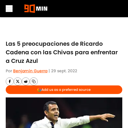
Skip to main content
Las 5 preocupaciones de Ricardo
Cadena con las Chivas para enfrentar
a Cruz Azul
Por
Benjamín Guerra
|
29 sept. 2022
Add us as a preferred source