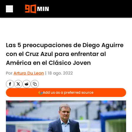
Skip to main content
Las 5 preocupaciones de Diego Aguirre
con el Cruz Azul para enfrentar al
América en el Clásico Joven
Por
Arturo Du Leon
|
18 ago. 2022
Add us as a preferred source