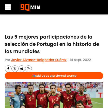
Skip to main content
Las 5 mejores participaciones de la
selección de Portugal en la historia de
los mundiales
Por
Javier Álvarez-Beigbeder Suárez
|
14 sept. 2022
Add us as a preferred source