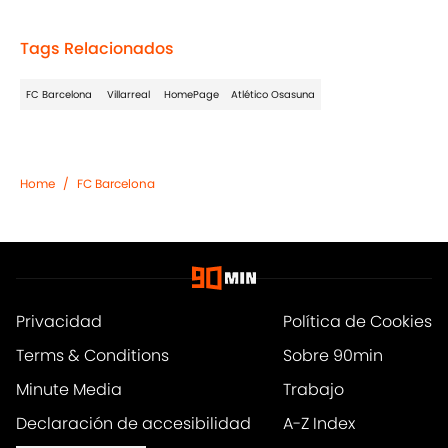
Tags Relacionados
FC Barcelona
Villarreal
HomePage
Atlético Osasuna
Home
/
FC Barcelona
Privacidad
Política de Cookies
Terms & Conditions
Sobre 90min
Minute Media
Trabajo
Declaración de accesibilidad
A-Z Index