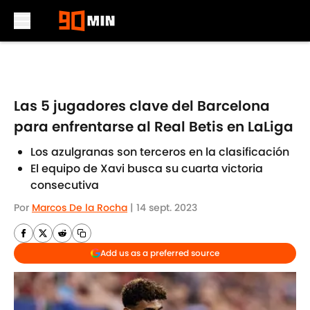
Skip to main content
Las 5 jugadores clave del Barcelona
para enfrentarse al Real Betis en LaLiga
Los azulgranas son terceros en la clasificación
El equipo de Xavi busca su cuarta victoria
consecutiva
Por
Marcos De la Rocha
|
14 sept. 2023
Add us as a preferred source