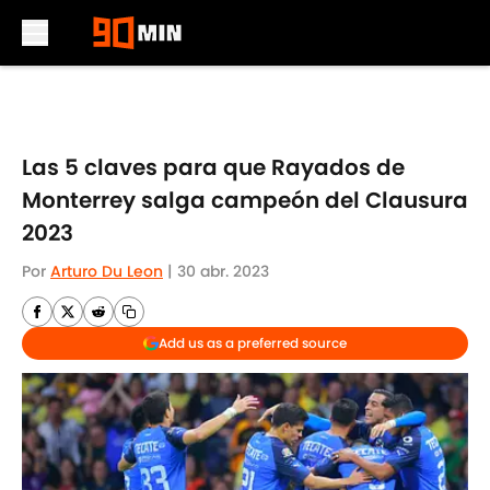
Skip to main content
Las 5 claves para que Rayados de
Monterrey salga campeón del Clausura
2023
Por
Arturo Du Leon
|
30 abr. 2023
Add us as a preferred source