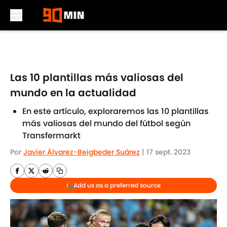
Skip to main content
Las 10 plantillas más valiosas del
mundo en la actualidad
En este artículo, exploraremos las 10 plantillas
más valiosas del mundo del fútbol según
Transfermarkt
Por
Javier Álvarez-Beigbeder Suárez
|
17 sept. 2023
Add us as a preferred source