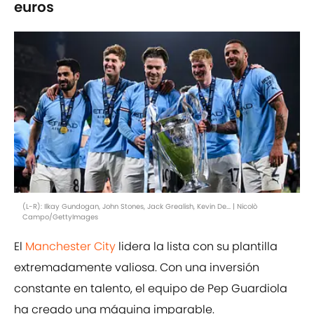
euros
(L-R): Ilkay Gundogan, John Stones, Jack Grealish, Kevin De... | Nicolò
Campo/GettyImages
El
Manchester City
lidera la lista con su plantilla
extremadamente valiosa. Con una inversión
constante en talento, el equipo de Pep Guardiola
ha creado una máquina imparable.