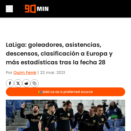
Skip to main content
LaLiga: goleadores, asistencias,
descensos, clasificación a Europa y
más estadísticas tras la fecha 28
Por
Quim Ferré
|
22 mar. 2021
Add us as a preferred source