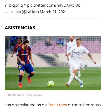
?
@iqoniq
?
pic.twitter.com/n4vOAwaI8b
— LaLiga (@LaLiga)
March 21, 2021
ASISTENCIAS
Alex Caparros/Getty Images
Las dos asistencias de
Toni Kroos
a Karim Benzema