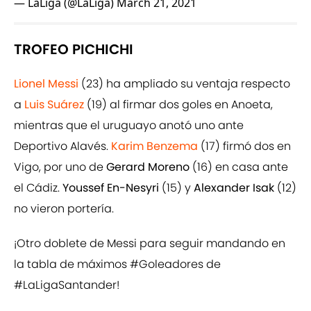
— LaLiga (@LaLiga)
March 21, 2021
TROFEO PICHICHI
Lionel Messi
(23) ha ampliado su ventaja respecto
a
Luis Suárez
(19) al firmar dos goles en Anoeta,
mientras que el uruguayo anotó uno ante
Deportivo Alavés.
Karim Benzema
(17) firmó dos en
Vigo, por uno de
Gerard Moreno
(16) en casa ante
el Cádiz.
Youssef En-Nesyri
(15) y
Alexander Isak
(12)
no vieron portería.
¡Otro doblete de Messi para seguir mandando en
la tabla de máximos
#Goleadores
de
#LaLigaSantander
!