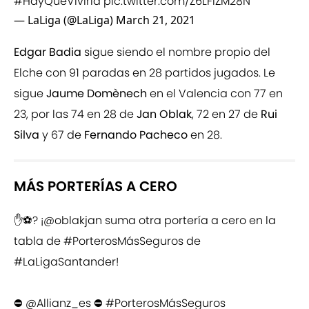
#HayQueVivirla
pic.twitter.com/Z6LFiZM28N
— LaLiga (@LaLiga)
March 21, 2021
Edgar Badia
sigue siendo el nombre propio del
Elche con 91 paradas en 28 partidos jugados. Le
sigue
Jaume Domènech
en el Valencia con 77 en
23, por las 74 en 28 de
Jan Oblak
, 72 en 27 de
Rui
Silva
y 67 de
Fernando Pacheco
en 28.
MÁS PORTERÍAS A CERO
✋⚽? ¡
@oblakjan
suma otra portería a cero en la
tabla de
#PorterosMásSeguros
de
#LaLigaSantander
!
⛔
@Allianz_es
⛔
#PorterosMásSeguros