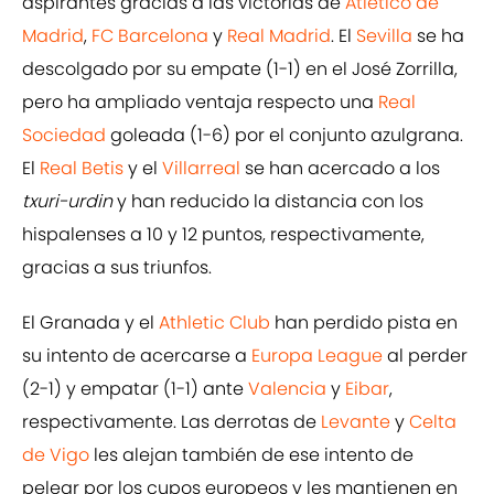
aspirantes gracias a las victorias de
Atlético de
Madrid
,
FC Barcelona
y
Real Madrid
. El
Sevilla
se ha
descolgado por su empate (1-1) en el José Zorrilla,
pero ha ampliado ventaja respecto una
Real
Sociedad
goleada (1-6) por el conjunto azulgrana.
El
Real Betis
y el
Villarreal
se han acercado a los
txuri-urdin
y han reducido la distancia con los
hispalenses a 10 y 12 puntos, respectivamente,
gracias a sus triunfos.
El Granada y el
Athletic Club
han perdido pista en
su intento de acercarse a
Europa League
al perder
(2-1) y empatar (1-1) ante
Valencia
y
Eibar
,
respectivamente. Las derrotas de
Levante
y
Celta
de Vigo
les alejan también de ese intento de
pelear por los cupos europeos y les mantienen en