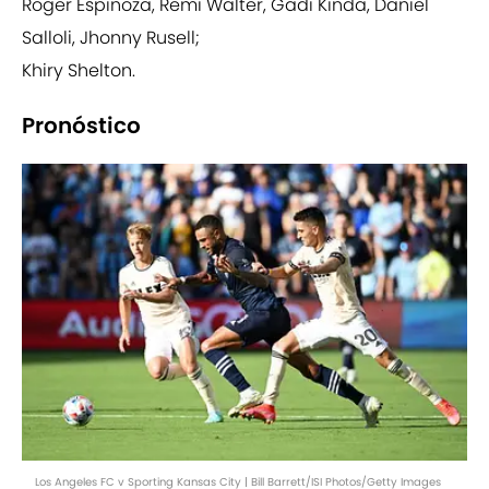
Roger Espinoza, Remi Walter, Gadi Kinda, Daniel
Salloli, Jhonny Rusell;
Khiry Shelton.
Pronóstico
Los Angeles FC v Sporting Kansas City | Bill Barrett/ISI Photos/Getty Images