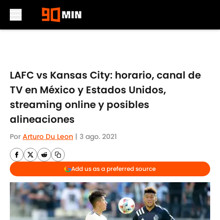
Skip to main content
LAFC vs Kansas City: horario, canal de
TV en México y Estados Unidos,
streaming online y posibles
alineaciones
Por
Arturo Du Leon
|
3 ago. 2021
Add us as a preferred source