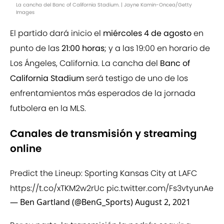
La cancha del Banc of California Stadium. | Jayne Kamin-Oncea/Getty
Images
El partido dará inicio el
miércoles 4 de agosto
en
punto de las
21:00 horas
; y a las 19:00 en horario de
Los Ángeles, California. La cancha del
Banc of
California Stadium
será testigo de uno de los
enfrentamientos más esperados de la jornada
futbolera en la MLS.
Canales de transmisión y streaming
online
Predict the Lineup: Sporting Kansas City at LAFC
https://t.co/xTKM2w2rUc
pic.twitter.com/Fs3vtyunAe
— Ben Gartland (@BenG_Sports)
August 2, 2021