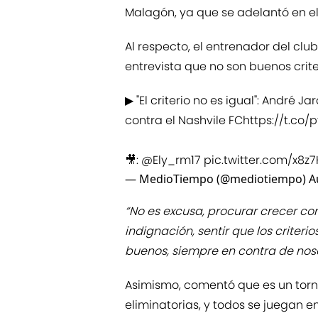
Malagón, ya que se adelantó en el 
Al respecto, el entrenador del clu
entrevista que no son buenos crit
▶ "El criterio no es igual": André J
contra el Nashvile FC
https://t.co
🎥:
@Ely_rm17
pic.twitter.com/x8z
— MedioTiempo (@mediotiempo)
A
“No es excusa, procurar crecer co
indignación, sentir que los criter
buenos, siempre en contra de noso
Asimismo, comentó que es un torne
eliminatorias, y todos se juegan en