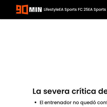
Lifestyle
EA Sports FC 25
EA Sports
Skip to main content
La severa crítica 
El entrenador no quedó con