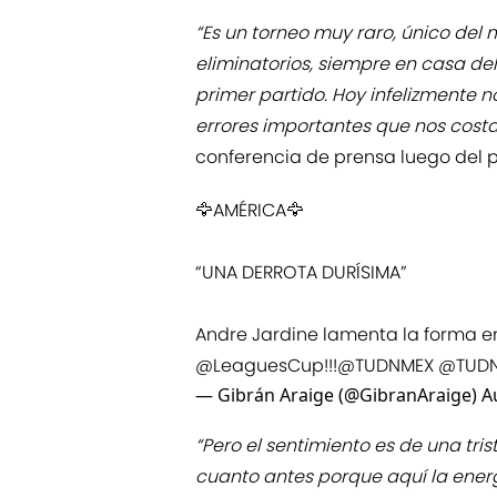
“Es un torneo muy raro, único de
eliminatorios, siempre en casa del
primer partido. Hoy infelizmente n
errores importantes que nos costa
conferencia de prensa luego del p
🦅AMÉRICA🦅
“UNA DERROTA DURÍSIMA”
Andre Jardine lamenta la forma e
@LeaguesCup
!!!
@TUDNMEX
@TUD
— Gibrán Araige (@GibranAraige)
A
“Pero el sentimiento es de una tri
cuanto antes porque aquí la energ