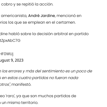
cobro y se repitió la acción.
b americanista,
André Jardine
, mencionó en
erios los que se emplean en el certamen.
ardine habló sobre la decisión arbitral en partido
/ptZpxAbC7G
7HF0WUj
ugust 9, 2023
n los errores y más del sentimiento es un poco de
ios en estos cuatro partidos no fueron nada
tros"
, manifestó.
o 'raro', ya que son muchos partidos de
 un mismo territorio.