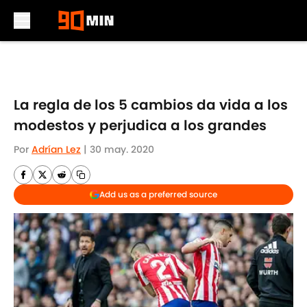
Skip to main content
La regla de los 5 cambios da vida a los
modestos y perjudica a los grandes
Por
Adrían Lez
|
30 may. 2020
Add us as a preferred source