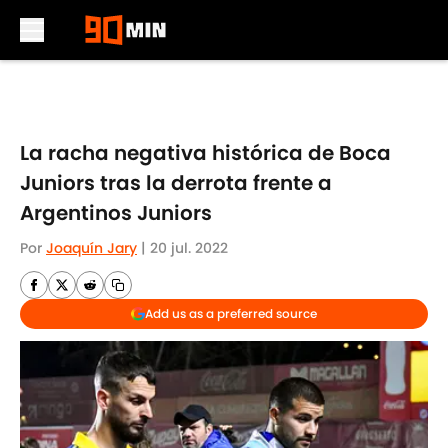
Skip to main content
La racha negativa histórica de Boca
Juniors tras la derrota frente a
Argentinos Juniors
Por
Joaquín Jary
|
20 jul. 2022
Add us as a preferred source