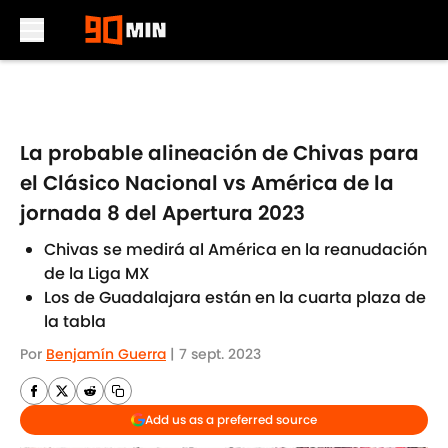
Skip to main content
La probable alineación de Chivas para
el Clásico Nacional vs América de la
jornada 8 del Apertura 2023
Chivas se medirá al América en la reanudación
de la Liga MX
Los de Guadalajara están en la cuarta plaza de
la tabla
Por
Benjamín Guerra
|
7 sept. 2023
Add us as a preferred source