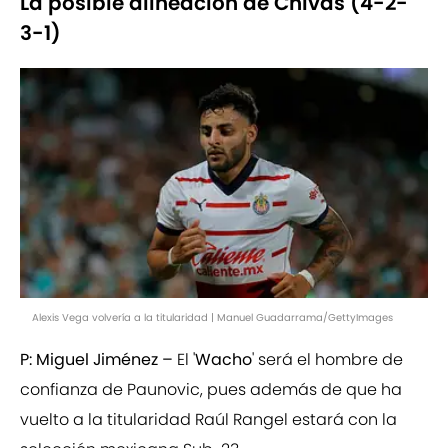
La posible alineación de Chivas (4-2-
3-1)
Alexis Vega volvería a la titularidad | Manuel Guadarrama/GettyImages
P: Miguel Jiménez –
El '
Wacho
' será el hombre de
confianza de Paunovic, pues además de que ha
vuelto a la titularidad Raúl Rangel estará con la