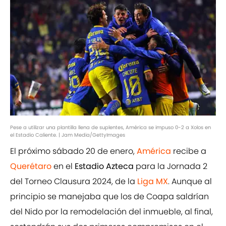
Pese a utilizar una plantilla llena de suplentes, América se impuso 0-2 a Xolos en
el Estadio Caliente. | Jam Media/GettyImages
El próximo sábado 20 de enero,
América
recibe a
Querétaro
en el
Estadio Azteca
para la Jornada 2
del Torneo Clausura 2024, de la
Liga MX
. Aunque al
principio se manejaba que los de Coapa saldrían
del Nido por la remodelación del inmueble, al final,