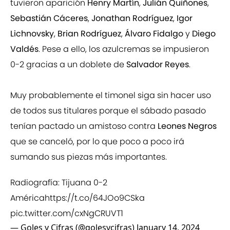
tuvieron aparición
Henry Martín
,
Julián Quiñones
,
Sebastián Cáceres
,
Jonathan Rodríguez
,
Igor
Lichnovsky
,
Brian Rodríguez
,
Álvaro Fidalgo
y
Diego
Valdés
. Pese a ello, los azulcremas se impusieron
0-2 gracias a un doblete de
Salvador Reyes
.
Muy probablemente el timonel siga sin hacer uso
de todos sus titulares porque el sábado pasado
tenían pactado un amistoso contra
Leones Negros
que se canceló, por lo que poco a poco irá
sumando sus piezas más importantes.
Radiografía: Tijuana 0-2
América
https://t.co/64JOo9CSka
pic.twitter.com/cxNgCRUVT1
— Goles y Cifras (@golesycifras)
January 14, 2024