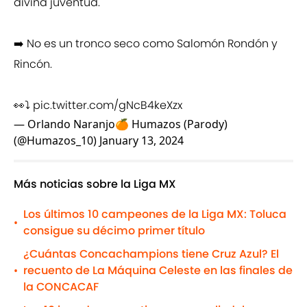
divina juventud.
➡️ No es un tronco seco como Salomón Rondón y
Rincón.
👀⤵️
pic.twitter.com/gNcB4keXzx
— Orlando Naranjo🍊 Humazos (Parody)
(@Humazos_10)
January 13, 2024
Más noticias sobre la Liga MX
Los últimos 10 campeones de la Liga MX: Toluca
•
consigue su décimo primer título
¿Cuántas Concachampions tiene Cruz Azul? El
recuento de La Máquina Celeste en las finales de
•
la CONCACAF